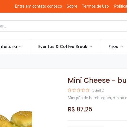
Entre em contato conosco
Sobre
Termos de Uso
Polític
feitaria
Eventos & Coffee Break
Frios
Mini Cheese - b
(opinião)
Mini pão de hamburguer, molho es
R$
87,25