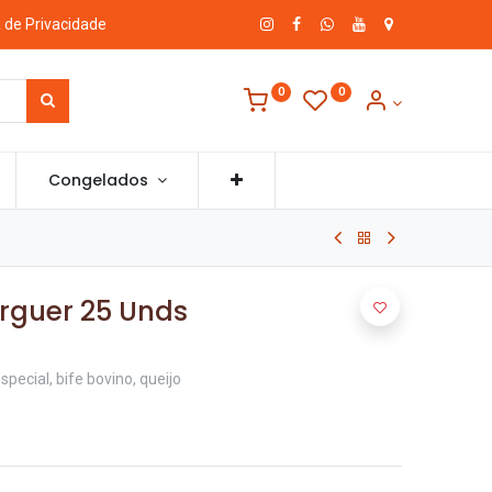
a de Privacidade
0
0
Congelados
urguer 25 Unds
pecial, bife bovino, queijo