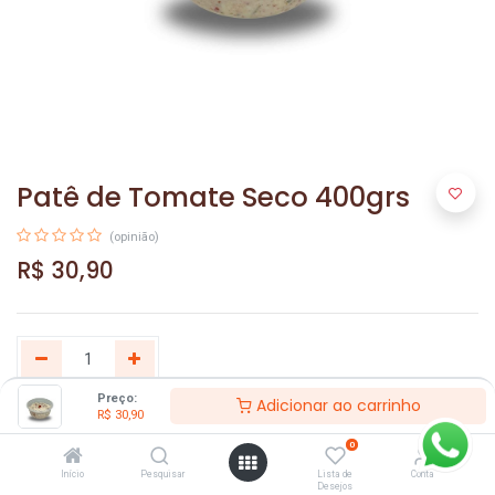
Patê de Tomate Seco 400grs
(opinião)
R$
30,90
Preço:
Adicionar ao carrinho
R$
30,90
Adicionar ao carrinho
0
Início
Pesquisar
Lista de
Conta
Desejos