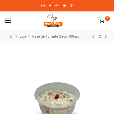
0
Loja
Patê de Tomate Seco 400grs