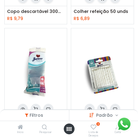
Copo descartável 300ml 50unds
Colher refeição 50 unds
R$
9,79
R$
6,89
Filtros
Padrão
Garfo Refeição 50 unds
Vela de aniversário palito azul- rosa - branca 20 und
0
R$
6,89
R$
8,79
Início
Pesquisar
Lista de
Conta
Desejos