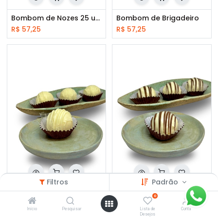
Bombom de Nozes 25 unds
Bombom de Brigadeiro
R$
57,25
R$
57,25
Filtros
Padrão
Bombom de Chocolate com Damasco
Bombom de Coco
0
R$
57,25
R$
57,25
Início
Pesquisar
Lista de
Conta
Desejos