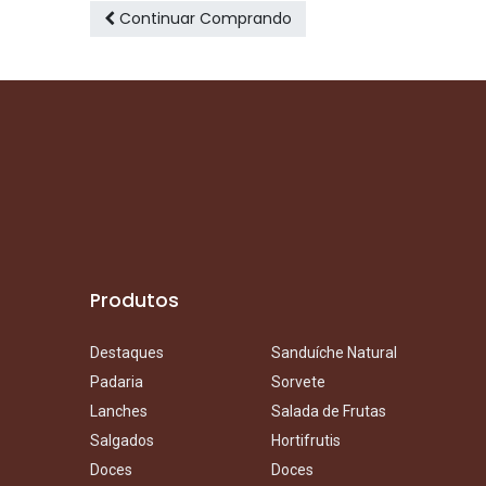
Continuar Comprando
Produtos
D
estaq
ues
S
anduíche Natural
Padaria
Sorvete
Lanches
Salada de Frutas
Salgados
Hortifruti
s
Doces
Doces