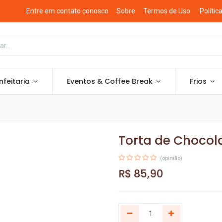
Entre em contato conosco
Sobre
Termos de Uso
Polític
feitaria
Eventos & Coffee Break
Frios
Torta de Chocol
(opinião)
R$
85,90