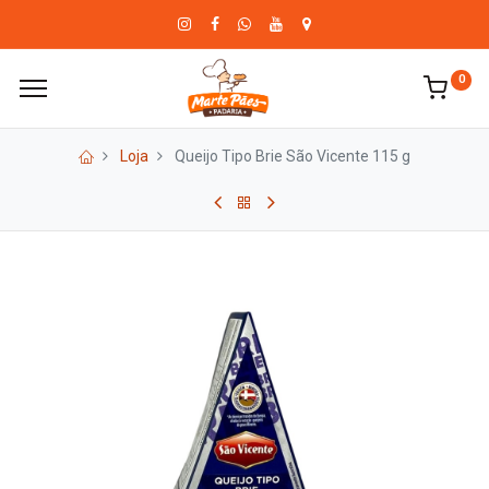
0
Loja
Queijo Tipo Brie São Vicente 115 g