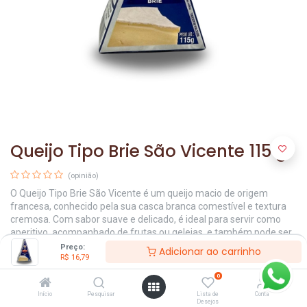
Queijo Tipo Brie São Vicente 115 g
(opinião)
O Queijo Tipo Brie São Vicente é um queijo macio de origem
francesa, conhecido pela sua casca branca comestível e textura
cremosa. Com sabor suave e delicado, é ideal para servir como
aperitivo, acompanhado de frutas ou geleias, e também pode ser
usado em receitas que exigem um queijo que derreta facilmente,
Preço:
Adicionar ao carrinho
R$
16,79
como em risotos e molhos.
0
R$
16,79
Início
Pesquisar
Lista de
Conta
Desejos