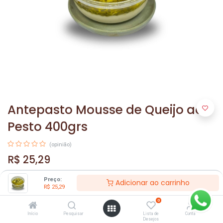
Antepasto Mousse de Queijo ao
Pesto 400grs
(opinião)
R$
25,29
Preço:
Adicionar ao carrinho
R$
25,29
0
Início
Pesquisar
Lista de
Conta
Desejos