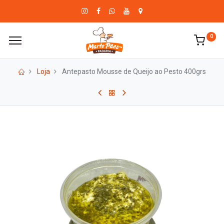
0
Loja
Antepasto Mousse de Queijo ao Pesto 400grs