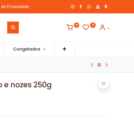
a de Privacidade
0
0
Congelados
o e nozes 250g