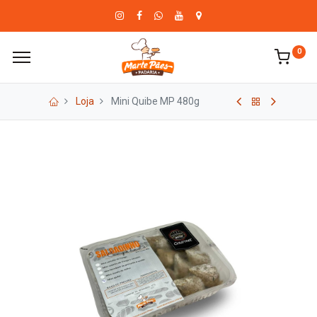
0
Loja
Mini Quibe MP 480g