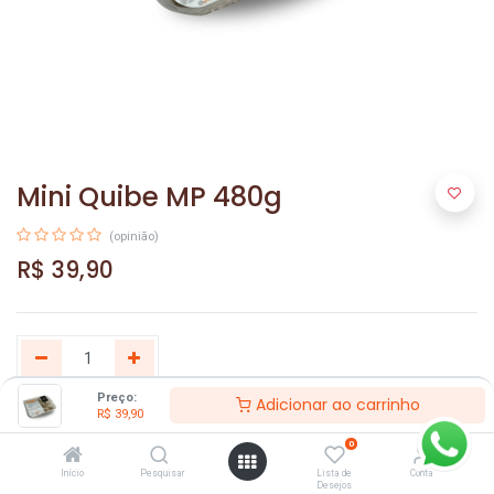
Mini Quibe MP 480g
(opinião)
R$
39,90
Preço:
Adicionar ao carrinho
R$
39,90
Adicionar ao carrinho
0
Início
Pesquisar
Lista de
Conta
Desejos