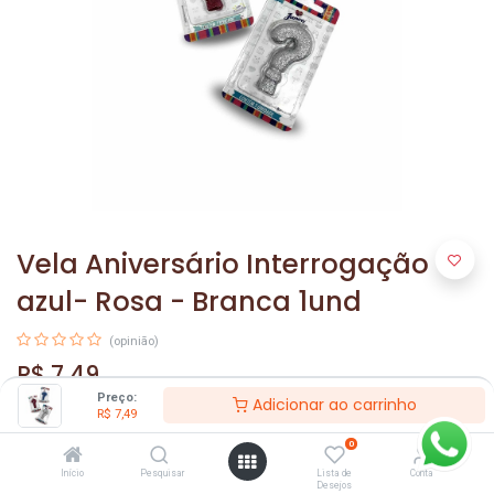
Vela Aniversário Interrogação
azul- Rosa - Branca 1und
(opinião)
R$
7,49
Preço:
Adicionar ao carrinho
R$
7,49
0
Início
Pesquisar
Lista de
Conta
Desejos